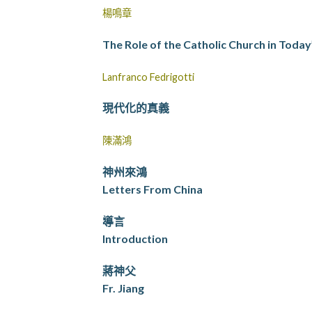
楊鳴章
The Role of the Catholic Church in Today
Lanfranco Fedrigotti
現代化的真義
陳滿鴻
神州來鴻
Letters From China
導言
Introduction
蔣神父
Fr. Jiang