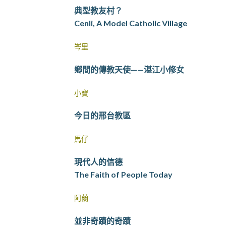
典型教友村？
Cenli, A Model Catholic Village
岑里
鄉間的傳教天使——湛江小修女
小寶
今日的邢台教區
馬仔
現代人的信德
The Faith of People Today
阿蘭
並非奇蹟的奇蹟