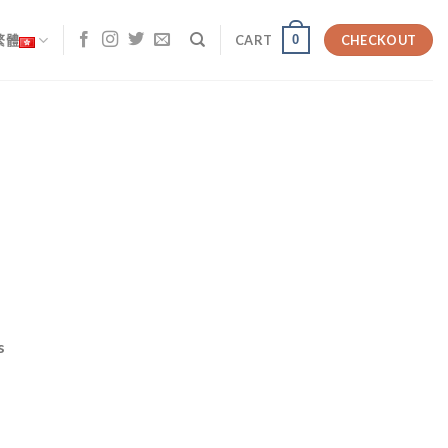
0
繁體
CART
CHECKOUT
s