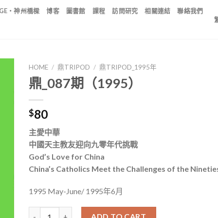
IDGE・神州橋樑
博客
圖書館
課程
訪問研究
相關連結
聯絡我們
HOME
/
鼎TRIPOD
/
鼎TRIPOD_1995年
鼎_087期（1995）
80
$
主愛中華
中國天主教友迎向九零年代挑戰
God’s Love for China
China’s Catholics Meet the Challenges of the Ninetie
1995 May-June/ 1995年6月
鼎_087期（1995） quantity
ADD TO CART