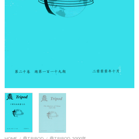
HOME
/
鼎TRIPOD
/
鼎TRIPOD_2000年