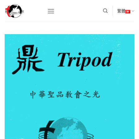
Skip
to
繁體
content