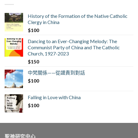
History of the Formation of the Native Catholic
Clergy in China
$
100
Dancing to an Ever-Changing Melody: The
Communist Party of China and The Catholic
Church, 1927-2023
$
150
中梵關係——從譴責到對話
$
100
Falling in Love with China
$
100
聖神研究中心