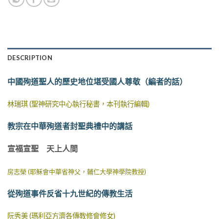
DESCRIPTION
中國殉道聖人的歷史地位堪受國人尊敬（編者的話）
林瑞琪 (聖神研究中心執行秘書，本刊執行編輯)
教宗在中華殉道者封聖典禮中的講話
宣福宣聖 天上人間
房志榮 (耶穌會中華省神父，輔仁大學神學院教授)
從殉道事件反省十九世紀的傳教生活
阮秀美 (瑪利亞方濟各傳教修會修女)