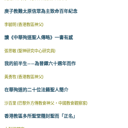
庚子教難太原信眾為主致命百年紀念
李毓明 (香港教區神父)
讀《中華殉道聖人傳略》一書有感
張思敏 (聖神研究中心研究員)
我的前半生——為晉鐸六十週年而作
黃勇牧 (香港教區神父)
在華殉道的二十位法籍聖人簡介
沙百里 (巴黎外方傳教會神父，中國教會觀察家)
香港教區多所聖堂隨封聖而「正名」