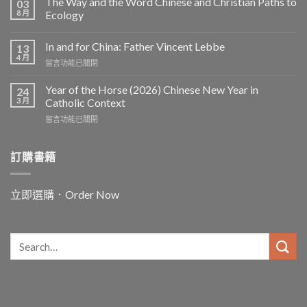
The Way and the Word Chinese and Christian Paths to
03
8 月
Ecology
In and for China: Father Vincent Lebbe
13
4 月
在
留言功能已關閉
〈In
and
Year of the Horse (2026) Chinese New Year in
24
for
3 月
Catholic Context
China:
在
留言功能已關閉
Father
〈Year
Vincent
of
Lebbe〉
the
訂購書籍
中
Horse
(2026)
Chinese
立即選購．Order Now
New
Year
in
Catholic
Context〉
中