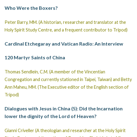
Who Were the Boxers?
Peter Barry, MM. (A historian, researcher and translator at the
Holy Spirit Study Centre, and a frequent contributor to Tripod)
Cardinal Etchegaray and Vatican Radio: An Interview
120 Martyr Saints of China
Thomas Sendlein, C.M. (A member of the Vincentian
Congregation and currently stationed in Taipei, Taiwan) and Betty
Ann Maheu, MM. (The Executive editor of the English section of
Tripod)
Dialogues with Jesus in China (5): Did the Incarnation
lower the dignity of the Lord of Heaven?
Gianni Criveller (A theologian and researcher at the Holy Spirit