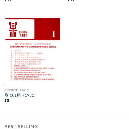
鼎TRIPOD_1981年
鼎_001期（1981）
$
0
BEST SELLING