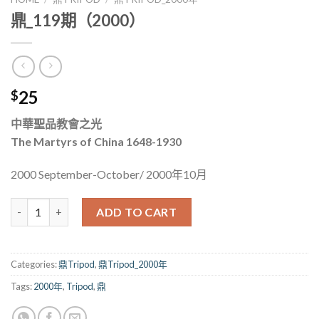
鼎_119期（2000）
25
$
中華聖品教會之光
The Martyrs of China 1648-1930
2000 September-October/ 2000年10月
鼎_119期（2000） quantity
ADD TO CART
Categories:
鼎Tripod
,
鼎Tripod_2000年
Tags:
2000年
,
Tripod
,
鼎