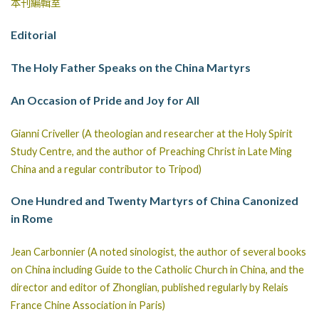
本刊編輯室
Editorial
The Holy Father Speaks on the China Martyrs
An Occasion of Pride and Joy for All
Gianni Criveller (A theologian and researcher at the Holy Spirit
Study Centre, and the author of Preaching Christ in Late Ming
China and a regular contributor to Tripod)
One Hundred and Twenty Martyrs of China Canonized
in Rome
Jean Carbonnier (A noted sinologist, the author of several books
on China including Guide to the Catholic Church in China, and the
director and editor of Zhonglian, published regularly by Relais
France Chine Association in Paris)