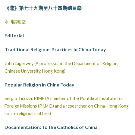
《鼎》第七十九期至八十四期總目錄
本刊編輯室
Editorial
Traditional Religious Practices in China Today
John Lagerwey (A professor in the Department of Religion,
Chinese University, Hong Kong)
Popular Religion in China Today
Sergio Ticozzi, PIME (A member of the Pontifical Institute for
Foreign Missions (P.I.M.E.) and a researcher on China-Hong Kong
socio-religious matters)
Documentation: To the Catholics of China