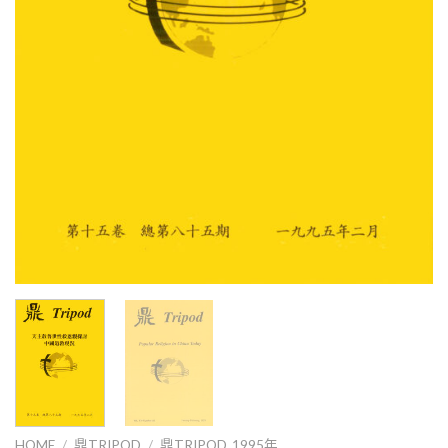
HOME
/
鼎TRIPOD
/
鼎TRIPOD_1995年