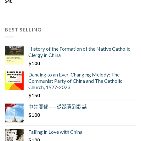
$
40
BEST SELLING
History of the Formation of the Native Catholic
Clergy in China
$
100
Dancing to an Ever-Changing Melody: The
Communist Party of China and The Catholic
Church, 1927-2023
$
150
中梵關係——從譴責到對話
$
100
Falling in Love with China
$
100