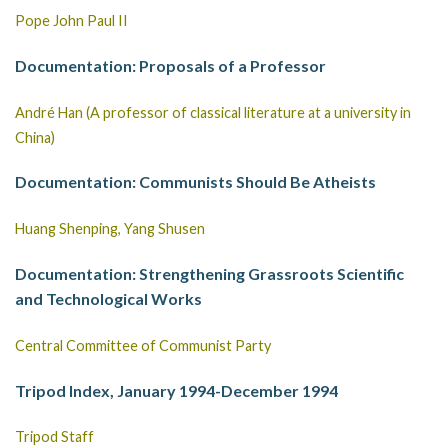
Pope John Paul II
Documentation: Proposals of a Professor
André Han (A professor of classical literature at a university in
China)
Documentation: Communists Should Be Atheists
Huang Shenping, Yang Shusen
Documentation: Strengthening Grassroots Scientific
and Technological Works
Central Committee of Communist Party
Tripod Index, January 1994-December 1994
Tripod Staff