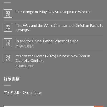
The Bridge of May Day St. Joseph the Worker
03
8 月
The Way and the Word Chinese and Christian Paths to
03
8 月
Ecology
In and for China: Father Vincent Lebbe
13
4 月
在
留言功能已關閉
〈In
and
Year of the Horse (2026) Chinese New Year in
24
for
3 月
Catholic Context
China:
在
留言功能已關閉
Father
〈Year
Vincent
of
Lebbe〉
the
訂購書籍
中
Horse
(2026)
Chinese
立即選購．Order Now
New
Year
in
Catholic