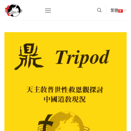
Skip
to
繁體
content