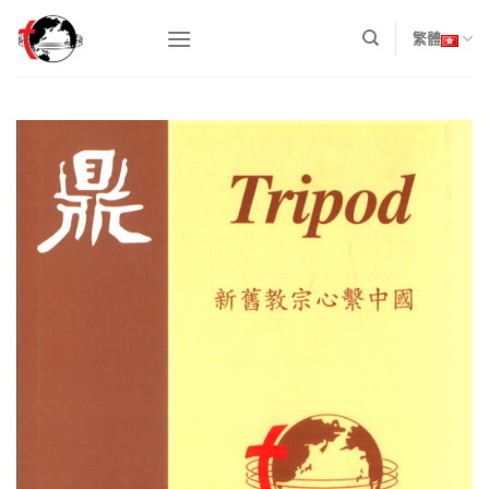
Skip
to
繁體
content