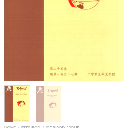
HOME
/
鼎TRIPOD
/
鼎TRIPOD_2005年