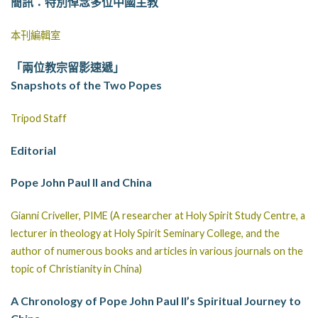
簡訊：特別悼念多位中國主教
本刊編輯室
「兩位教宗留影速遞」
Snapshots of the Two Popes
Tripod Staff
Editorial
Pope John Paul II and China
Gianni Criveller, PIME (A researcher at Holy Spirit Study Centre, a
lecturer in theology at Holy Spirit Seminary College, and the
author of numerous books and articles in various journals on the
topic of Christianity in China)
A Chronology of Pope John Paul II’s Spiritual Journey to