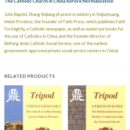
The Catholic Church in China before Normalization
John Baptist Zhang Shijiang (A priest in ministry in Shijiazhuang,
Hebei Province, the founder of Faith Press, which publishes Faith
Fortnightly, a Catholic newspaper, as well as numerous books for
the use of Catholics in China, and the founder/director of
Beifang Jinde Catholic Social Service, one of the earliest
government-approved private social service centers in China)
RELATED PRODUCTS