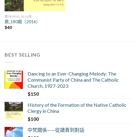
鼎TRIPOD_2016年
鼎_180期（2016）
$
40
BEST SELLING
Dancing to an Ever-Changing Melody: The
Communist Party of China and The Catholic
Church, 1927-2023
$
150
History of the Formation of the Native Catholic
Clergy in China
$
100
中梵關係——從譴責到對話