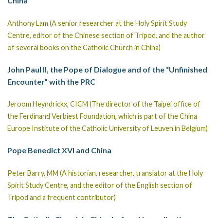
China
Anthony Lam (A senior researcher at the Holy Spirit Study
Centre, editor of the Chinese section of Tripod, and the author
of several books on the Catholic Church in China)
John Paul II, the Pope of Dialogue and of the “Unfinished
Encounter” with the PRC
Jeroom Heyndrickx, CICM (The director of the Taipei office of
the Ferdinand Verbiest Foundation, which is part of the China
Europe Institute of the Catholic University of Leuven in Belgium)
Pope Benedict XVI and China
Peter Barry, MM (A historian, researcher, translator at the Holy
Spirit Study Centre, and the editor of the English section of
Tripod and a frequent contributor)