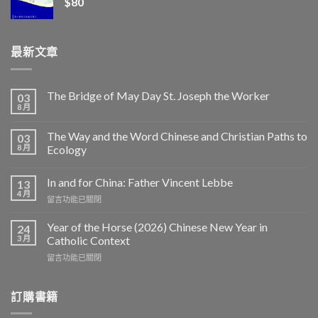
$
80
最新文章
The Bridge of May Day St. Joseph the Worker
03
8 月
The Way and the Word Chinese and Christian Paths to
03
8 月
Ecology
In and for China: Father Vincent Lebbe
13
4 月
在
留言功能已關閉
〈In
and
Year of the Horse (2026) Chinese New Year in
24
for
3 月
Catholic Context
China:
在
留言功能已關閉
Father
〈Year
Vincent
of
Lebbe〉
the
訂購書籍
中
Horse
(2026)