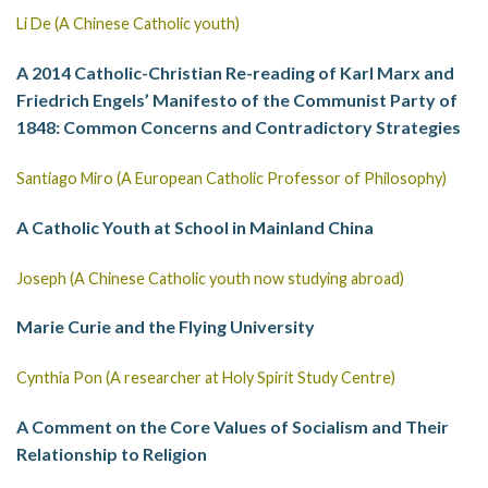
Li De (A Chinese Catholic youth)
A 2014 Catholic-Christian Re-reading of Karl Marx and
Friedrich Engels’ Manifesto of the Communist Party of
1848: Common Concerns and Contradictory Strategies
Santiago Miro (A European Catholic Professor of Philosophy)
A Catholic Youth at School in Mainland China
Joseph (A Chinese Catholic youth now studying abroad)
Marie Curie and the Flying University
Cynthia Pon (A researcher at Holy Spirit Study Centre)
A Comment on the Core Values of Socialism and Their
Relationship to Religion