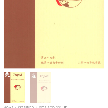
HOME
/
鼎TRIPOD
/
鼎TRIPOD_2014年