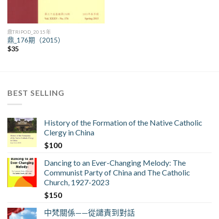
鼎TRIPOD_2015年
鼎_176期（2015）
$
35
BEST SELLING
History of the Formation of the Native Catholic
Clergy in China
$
100
Dancing to an Ever-Changing Melody: The
Communist Party of China and The Catholic
Church, 1927-2023
$
150
中梵關係——從譴責到對話