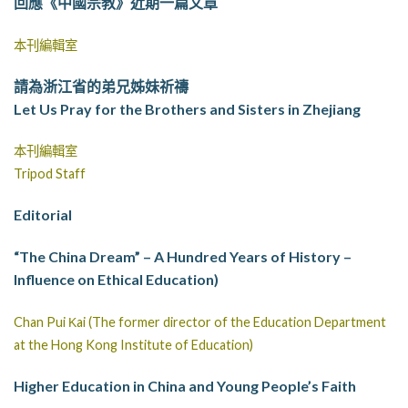
回應《中國宗教》近期一篇文章
本刊編輯室
請為浙江省的弟兄姊妹祈禱
Let Us Pray for the Brothers and Sisters in Zhejiang
本刊編輯室
Tripod Staff
Editorial
“The China Dream” – A Hundred Years of History –
Influence on Ethical Education)
Chan Pui Κai (The former director of the Education Department
at the Hong Kong Institute of Education)
Higher Education in China and Young People’s Faith