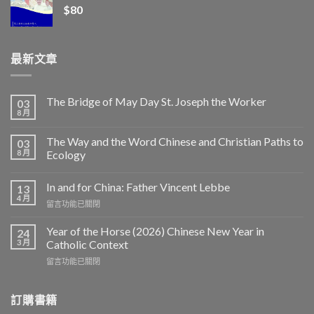
$
80
最新文章
The Bridge of May Day St. Joseph the Worker
03
8 月
The Way and the Word Chinese and Christian Paths to
03
8 月
Ecology
In and for China: Father Vincent Lebbe
13
4 月
在
留言功能已關閉
〈In
and
Year of the Horse (2026) Chinese New Year in
24
for
3 月
Catholic Context
China:
在
留言功能已關閉
Father
〈Year
Vincent
of
Lebbe〉
the
訂購書籍
中
Horse