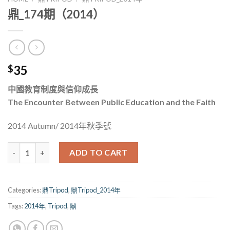
鼎_174期（2014）
35
$
中國教育制度與信仰成長
The Encounter Between Public Education and the Faith
2014 Autumn/ 2014年秋季號
鼎_174期（2014） quantity
ADD TO CART
Categories:
鼎Tripod
,
鼎Tripod_2014年
Tags:
2014年
,
Tripod
,
鼎