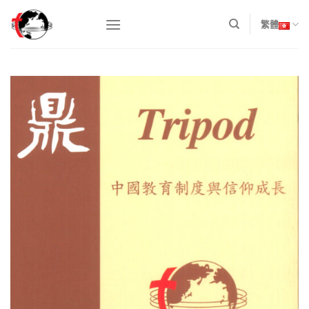
Skip
to
繁體
content