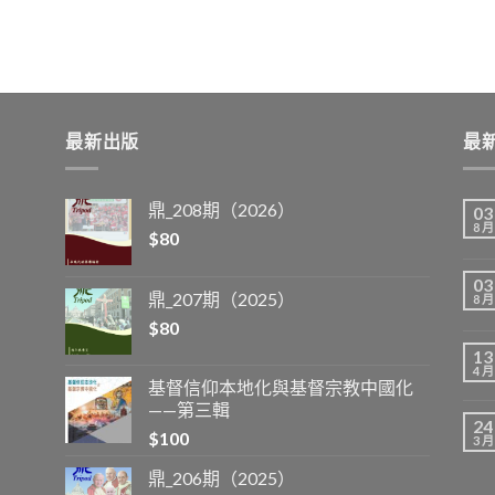
最新出版
最
鼎_208期（2026）
03
8 月
$
80
03
鼎_207期（2025）
8 月
$
80
13
4 月
基督信仰本地化與基督宗教中國化
——第三輯
24
$
100
3 月
鼎_206期（2025）