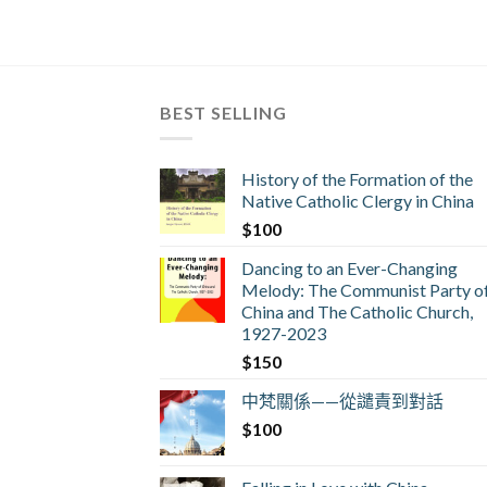
BEST SELLING
History of the Formation of the
Native Catholic Clergy in China
$
100
Dancing to an Ever-Changing
Melody: The Communist Party o
China and The Catholic Church,
1927-2023
$
150
中梵關係——從譴責到對話
$
100