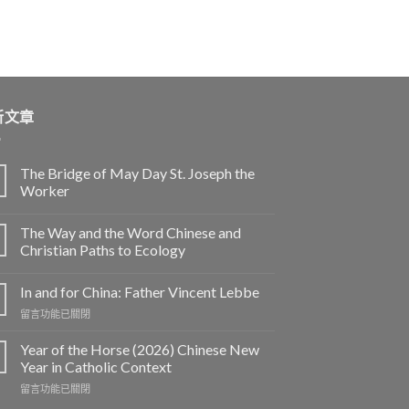
新文章
The Bridge of May Day St. Joseph the
Worker
The Way and the Word Chinese and
Christian Paths to Ecology
In and for China: Father Vincent Lebbe
在
留言功能已關閉
〈In
and
Year of the Horse (2026) Chinese New
for
Year in Catholic Context
China:
在
留言功能已關閉
Father
〈Year
Vincent