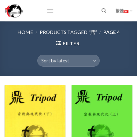
Skip
to
繁體
content
HOME
/
PRODUCTS TAGGED “鼎”
/
PAGE 4
FILTER