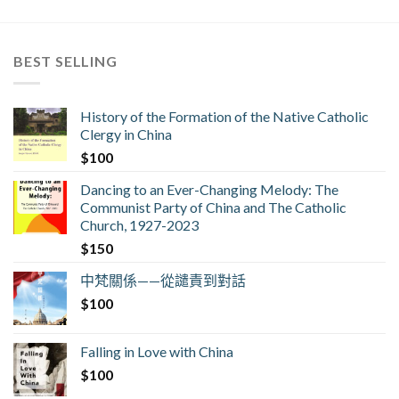
BEST SELLING
History of the Formation of the Native Catholic
Clergy in China
$
100
Dancing to an Ever-Changing Melody: The
Communist Party of China and The Catholic
Church, 1927-2023
$
150
中梵關係——從譴責到對話
$
100
Falling in Love with China
$
100