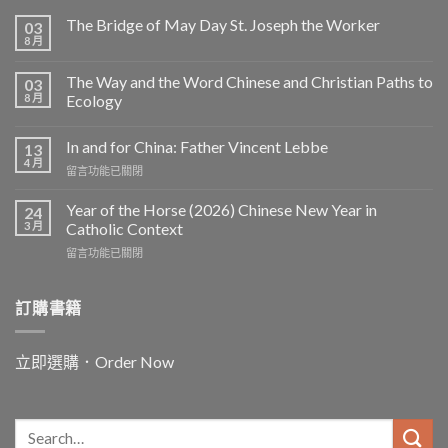
The Bridge of May Day St. Joseph the Worker
03
8 月
The Way and the Word Chinese and Christian Paths to
03
8 月
Ecology
In and for China: Father Vincent Lebbe
13
4 月
在
留言功能已關閉
〈In
and
Year of the Horse (2026) Chinese New Year in
24
for
3 月
Catholic Context
China:
在
留言功能已關閉
Father
〈Year
Vincent
of
Lebbe〉
the
訂購書籍
中
Horse
(2026)
Chinese
立即選購．Order Now
New
Year
in
Catholic
Context〉