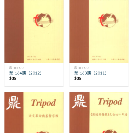
鼎TRIPOD
鼎TRIPOD
鼎_164期（2012）
鼎_163期（2011）
$
35
$
35