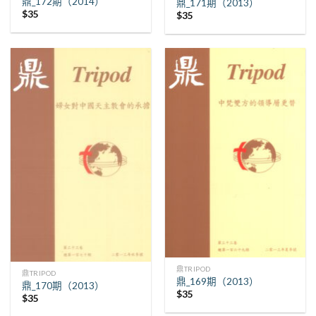
鼎_172期（2014）
鼎_171期（2013）
$
35
$
35
鼎TRIPOD
鼎TRIPOD
鼎_169期（2013）
鼎_170期（2013）
$
35
$
35