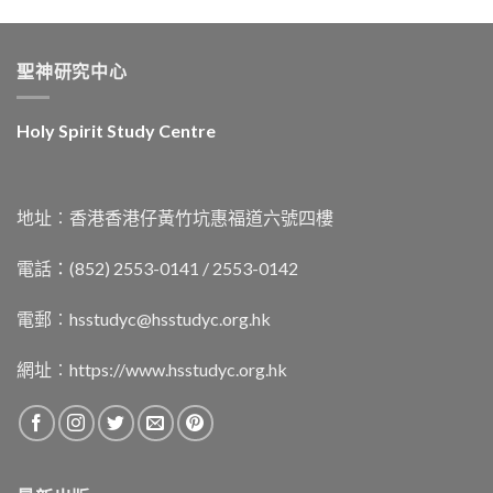
聖神研究中心
Holy Spirit Study Centre
地址︰香港香港仔黃竹坑惠福道六號四樓
電話：(852) 2553-0141 / 2553-0142
電郵︰
hsstudyc@hsstudyc.org.hk
網址︰
https://www.hsstudyc.org.hk