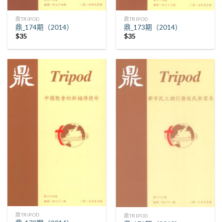
鼎TRIPOD
鼎TRIPOD
鼎_174期（2014）
鼎_173期（2014）
$
35
$
35
鼎TRIPOD
鼎TRIPOD