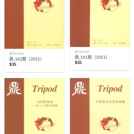
鼎TRIPOD
鼎TRIPOD
鼎_161期（2011）
鼎_162期（2011）
$
35
$
35